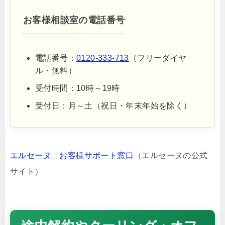
お客様相談室の電話番号
電話番号：
0120-333-713
（フリーダイヤ
ル・無料）
受付時間：10時～19時
受付日：月～土（祝日・年末年始を除く）
エルセーヌ お客様サポート窓口
（エルセーヌの公式
サイト）