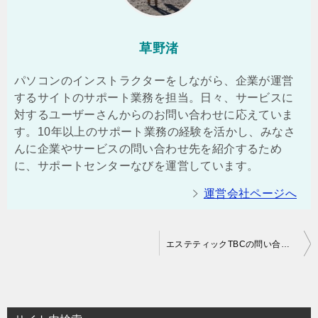
草野渚
パソコンのインストラクターをしながら、企業が運営
するサイトのサポート業務を担当。日々、サービスに
対するユーザーさんからのお問い合わせに応えていま
す。10年以上のサポート業務の経験を活かし、みなさ
んに企業やサービスの問い合わせ先を紹介するため
に、サポートセンターなびを運営しています。
運営会社ページへ
投
エステティックTBCの問い合わせ先の電話番号まとめ！メンズの脱毛も相談できる
稿
ナ
ビ