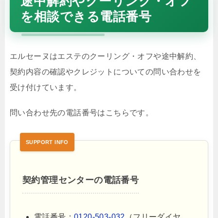
途中解約やクーリング・オフ
を相談できる電話番号
エルセーヌはエステのクーリング・オフや途中解約、
契約内容の確認やクレジットについての問い合わせを
受け付けています。
問い合わせ先の電話番号はこちらです。
契約管理センターの電話番号
電話番号：
0120-503-032
（フリーダイヤ