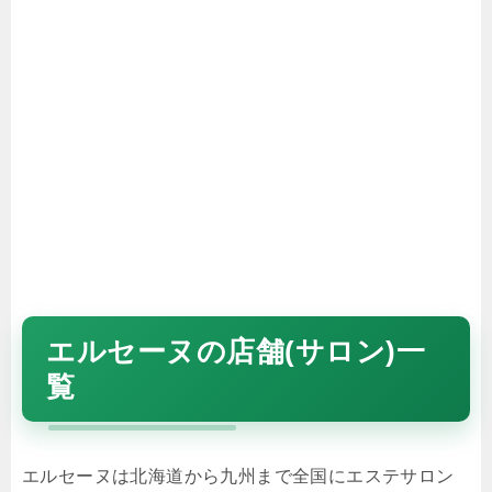
エルセーヌの店舗(サロン)一
覧
エルセーヌは北海道から九州まで全国にエステサロン