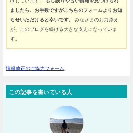
けしています。
もし誤りや古い情報を見つけられ
ましたら、お手数ですがこちらのフォームよりお知
らせいただけると幸いです。
みなさまのお力添え
が、このブログを続ける大きな支えになっていま
す。
情報修正のご協力フォーム
この記事を書いている人