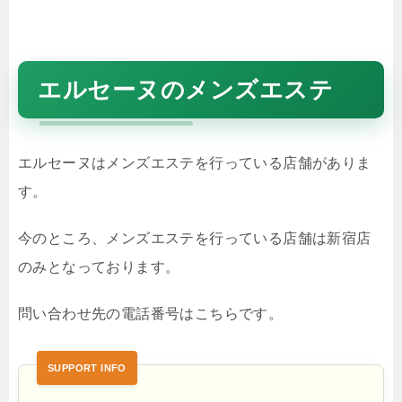
エルセーヌのメンズエステ
エルセーヌはメンズエステを行っている店舗がありま
す。
今のところ、メンズエステを行っている店舗は新宿店
のみとなっております。
問い合わせ先の電話番号はこちらです。