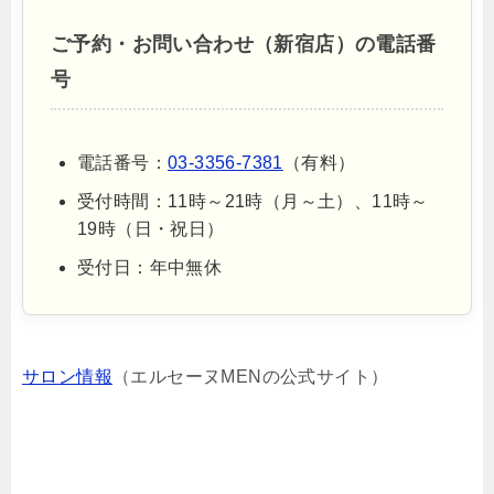
ご予約・お問い合わせ（新宿店）の電話番
号
電話番号：
03-3356-7381
（有料）
受付時間：11時～21時（月～土）、11時～
19時（日・祝日）
受付日：年中無休
サロン情報
（エルセーヌMENの公式サイト）