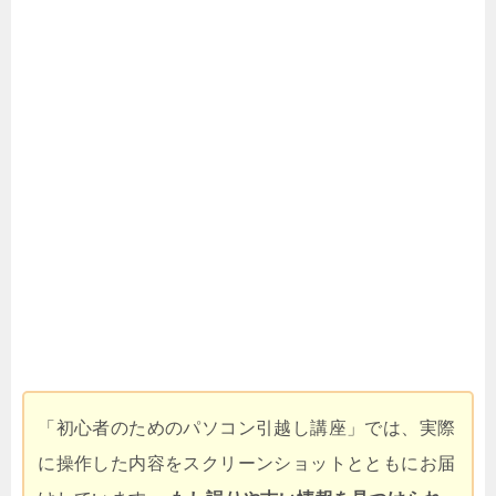
「初心者のためのパソコン引越し講座」では、実際
に操作した内容をスクリーンショットとともにお届