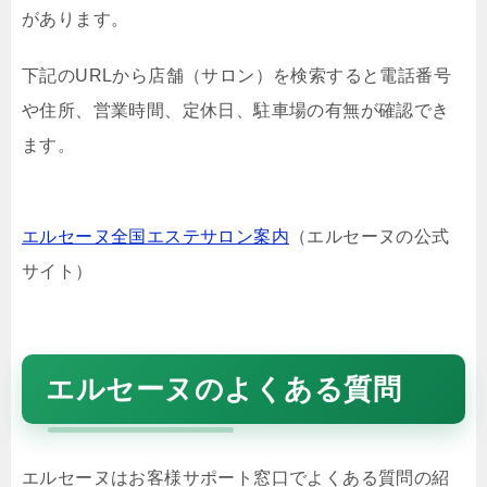
があります。
下記のURLから店舗（サロン）を検索すると電話番号
や住所、営業時間、定休日、駐車場の有無が確認でき
ます。
エルセーヌ全国エステサロン案内
（エルセーヌの公式
サイト）
エルセーヌのよくある質問
エルセーヌはお客様サポート窓口でよくある質問の紹