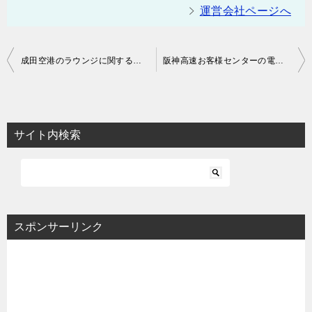
運営会社ページへ
投
成田空港のラウンジに関する問い合わせ先 | 航空会社やカード会社のラウンジも
阪神高速お客様センターの電話番号 | リアルタイムの渋滞情報の問い合わせも
稿
ナ
ビ
サイト内検索
ゲ
ー
シ
ョ
スポンサーリンク
ン