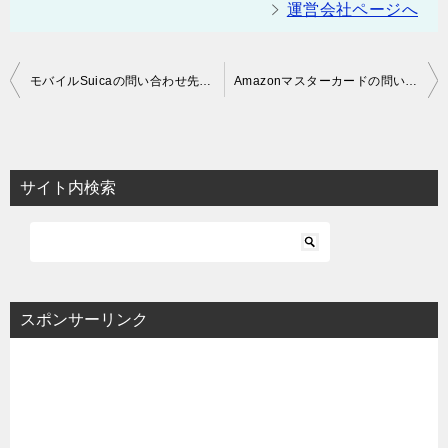
運営会社ページへ
投
モバイルSuicaの問い合わせ先まとめ！コールセンターの電話番号やメールドレスも
Amazonマスターカードの問い合わせ先まとめ | 紛失時の電話番号も
稿
ナ
ビ
サイト内検索
ゲ
ー
シ
ョ
スポンサーリンク
ン